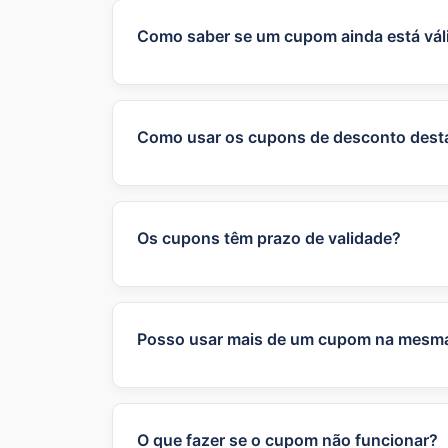
Como saber se um cupom ainda está vál
A data de validade e condições de uso 
por favor nos informe.
Como usar os cupons de desconto desta
Para usar os cupons de desconto, copie 
produtos desejados ao carrinho e, no m
automaticamente ao valor total da comp
Os cupons têm prazo de validade?
A maioria dos cupons sim, possuem praz
cupons o quanto antes para garantir o 
disponibilidade da loja.
Posso usar mais de um cupom na mesm
Geralmente, as lojas permitem o uso de
específicos, como um cupom de descont
cada cupom ou entrar em contato com o 
O que fazer se o cupom não funcionar?