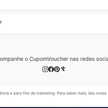
 ele ainda está válido e se você está atendendo a todos os
blema persista, entre em contato conosco através do formu
Nossa equipe irá verificar o cupom e responder o mais rá
?
tão *Enviar Cupom* disponível na página de cada uma das n
icionará ao site o mais rápido possível. Agradecemos sua c
ompanhe o CupomVoucher nas redes socia
cia e para fins de marketing. Para saber mais, leia nossa
Sobre Nós
Termos de Uso
Política de Privacidade
Polít
©
2026
CupomVoucher — Todos os direitos reservados.