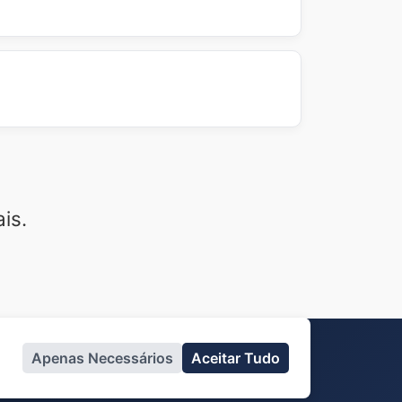
 requisitos (valor mínimo de compra,
lário na página *Sobre Nós* ou envie um
pido possível.
ossas lojas parceiras. Nossa equipe irá
ontribuição para a comunidade!
is.
ica de Cookies
Apenas Necessários
Aceitar Tudo