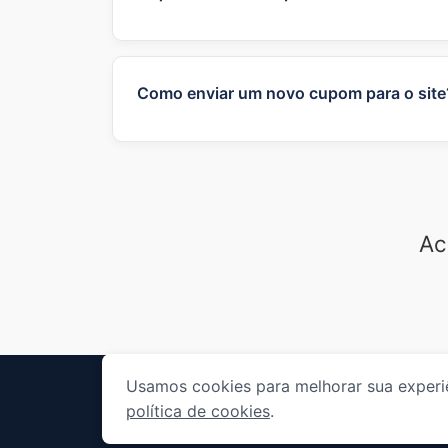
Se um cupom não funcionar, verifique se
produtos específicos, etc.). Caso o pro
e-mail para suporte@cupomvoucher.com. 
Como enviar um novo cupom para o site
Para enviar um novo cupom, utilize o bo
verificar o cupom e, se for válido, o ad
Ac
Usamos cookies para melhorar sua experiên
Página Inicial
política de cookies
.