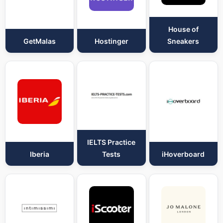
House of
GetMalas
Hostinger
Sneakers
IELTS Practice
Iberia
Tests
iHoverboard