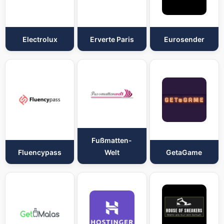
Electrolux
Erverte Paris
Eurosender
Fußmatten-
Fluencypass
Welt
GetaGame