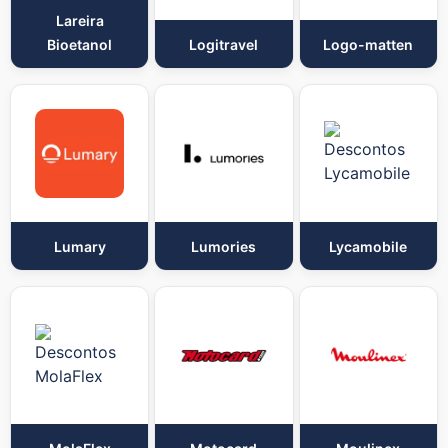
Lareira
Bioetanol
Logitravel
Logo-matten
Lumary
Lumories
Lycamobile