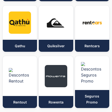
Qathu
Quiksilver
Rentcars
Seguros
Rentout
Rowenta
Promo