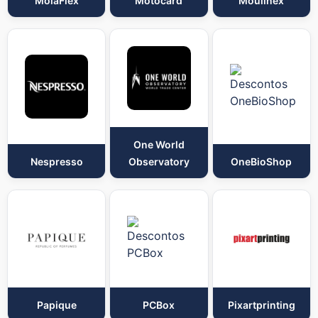
MolaFlex
Motocard
Moulinex
One World
Nespresso
Observatory
OneBioShop
Papique
PCBox
Pixartprinting