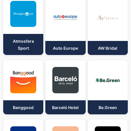
Atmosfera
Sport
Auto Europe
AW Bridal
Banggood
Barceló Hotel
Be.Green