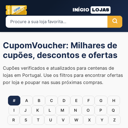
INÍCIO
LOJAS
CupomVoucher: Milhares de
cupões, descontos e ofertas
Cupões verificados e atualizados para centenas de
lojas em Portugal. Use os filtros para encontrar ofertas
por loja e poupar nas suas próximas compras.
#
A
B
C
D
E
F
G
H
I
J
K
L
M
N
O
P
Q
R
S
T
U
V
W
X
Y
Z