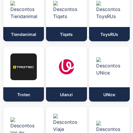
Tiendanimal
Tiqets
ToysRUs
Trotec
Ulanzi
UNice