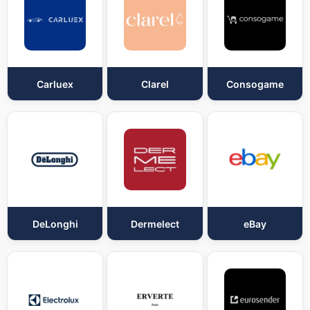
Carluex
Clarel
Consogame
DeLonghi
Dermelect
eBay