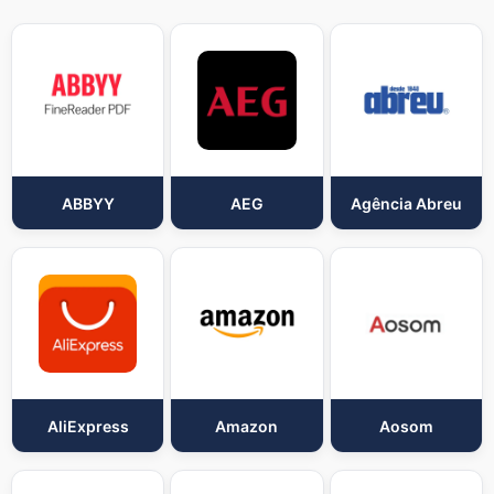
ABBYY
AEG
Agência Abreu
AliExpress
Amazon
Aosom