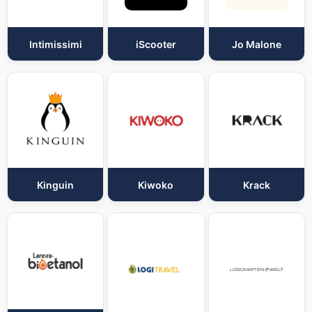
Intimissimi
iScooter
Jo Malone
Kinguin
Kiwoko
Krack