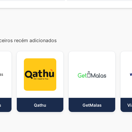
eiros recém adicionados
s
Qathu
GetMalas
Vi