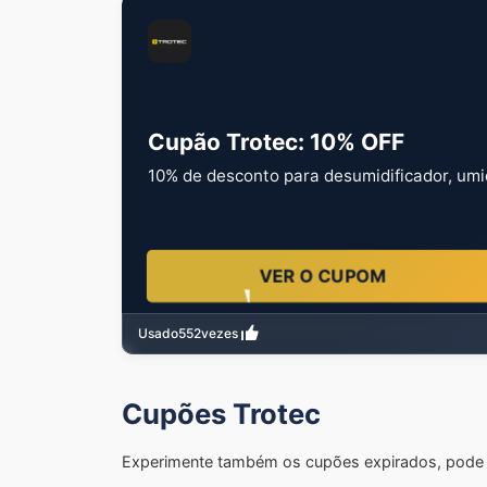
Cupão Trotec: 10% OFF
10% de desconto para desumidificador, umidi
VER O CUPOM
Usado
552
vezes
Cupões Trotec
Experimente também os cupões expirados, pode s