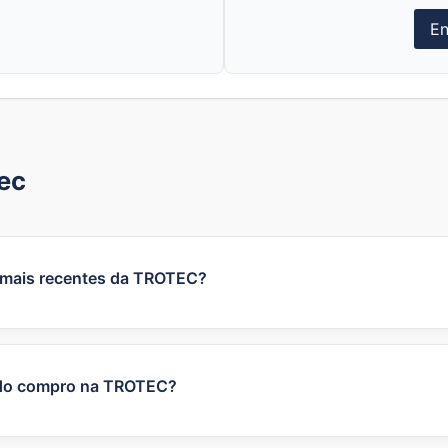
En
ec
 mais recentes da TROTEC?
istadas na secção de ofertas do site da marca, onde pode
empre consultar no CupomVoucher, pode encontrar código
 oficial.
ndo compro na TROTEC?
insere o código de cupão no campo apropriado do carrinho o