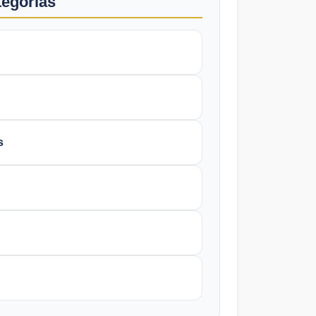
tegorias
s