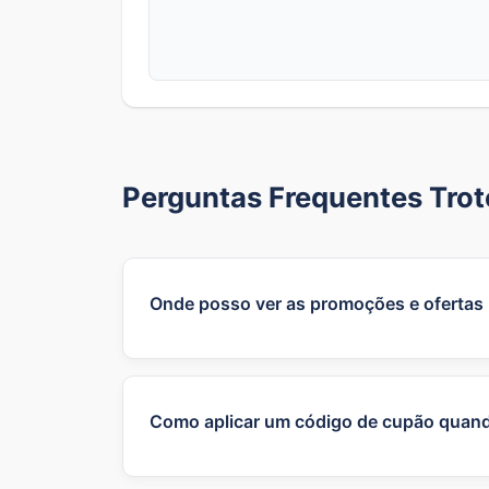
Perguntas Frequentes Trot
Onde posso ver as promoções e ofertas
As promoções oficiais são normalmente l
tempo limitado. Também recomendamos s
que não estão visíveis diretamente no site
Como aplicar um código de cupão qua
Ao finalizar a compra no site oficial, 