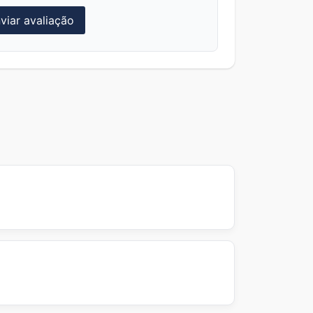
viar avaliação
s ver itens com preços reduzidos por
s promocionais ou ofertas exclusivas
u checkout antes de confirmar o