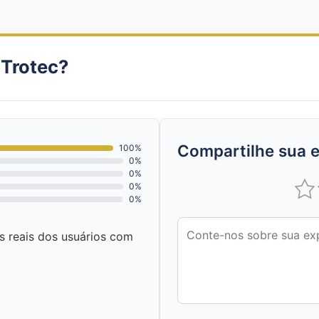
 Trotec?
Compartilhe sua e
100%
0%
0%
0%
0%
as reais dos usuários com