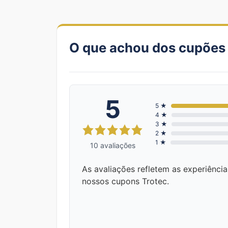
O que achou dos cupões
5
5 ★
4 ★
3 ★
2 ★
1 ★
10 avaliações
As avaliações refletem as experiênci
nossos cupons Trotec.