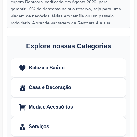
cupom Rentcars, verificado em Agosto 2026, para
garantir 10% de desconto na sua reserva, seja para uma
viagem de negócios, férias em família ou um passeio
rodoviário. A grande vantagem da Rentcars é a sua
capacidade de comparar em tempo real as tarifas de
empresas consolidadas como Localiza, Movida, Hertz,
Avis e Sixt, tudo em português e com pagamento em
Explore nossas Categorias
Reais, sem a cobrança do IOF. O serviço inclui suporte 24
horas por dia, 7 dias por semana, cobertura total em caso
de problemas com a locadora, seguros completos e a
Beleza e Saúde
opção de cancelamento gratuito na maioria das reservas.
Com a comodidade da Rentcars, você garante
mobilidade, economia e segurança para explorar
Casa e Decoração
qualquer destino.
Moda e Acessórios
Serviços