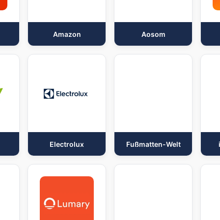
Amazon
Aosom
Electrolux
Fußmatten-Welt