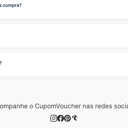
a compra?
 apenas um cupom por compra. No entanto, algumas lojas
o percentual com um cupom de frete grátis. Recomendamos
suporte da loja para obter informações específicas.
 ele ainda está válido e se você está atendendo a todos os
blema persista, entre em contato conosco através do formu
Nossa equipe irá verificar o cupom e responder o mais rá
?
tão *Enviar Cupom* disponível na página de cada uma das n
icionará ao site o mais rápido possível. Agradecemos sua c
ompanhe o CupomVoucher nas redes socia