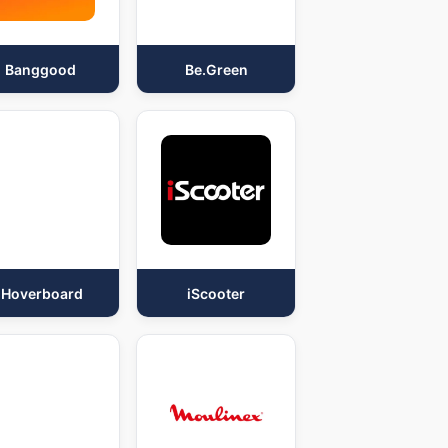
Banggood
Be.Green
iHoverboard
iScooter