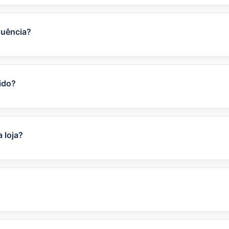
quência?
regularmente para garantir que você tenha acesso às ofer
ido?
de cada cupom serão exibidos na página da loja correspon
 loja?
o código clicando no botão ao lado do cupom. Em seguida, 
omento do pagamento, cole o código no campo apropriado
ra.
o de validade. A data de expiração está indicada em cad
desconto, pois algumas promoções podem terminar antes d