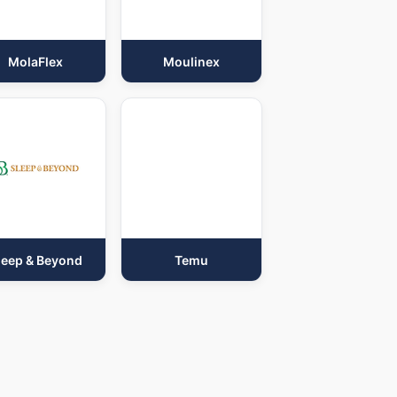
MolaFlex
Moulinex
leep & Beyond
Temu