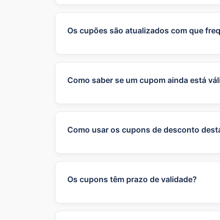
Os cupões são atualizados com que fre
Nós atualizamos os cupons e promoções 
parceiras.
Como saber se um cupom ainda está vál
A data de validade e condições de uso 
por favor nos informe.
Como usar os cupons de desconto desta
Para usar os cupons de desconto, copie 
produtos desejados ao carrinho e, no m
automaticamente ao valor total da comp
Os cupons têm prazo de validade?
A maioria dos cupons sim, possuem praz
cupons o quanto antes para garantir o 