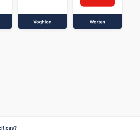
Voghion
Worten
íficas?
po do site para digitar o nome da loja desejada ou confer