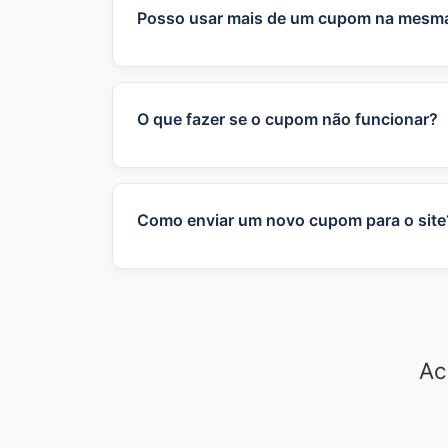
disponibilidade da loja.
Posso usar mais de um cupom na mesm
Geralmente, as lojas permitem o uso de
específicos, como um cupom de descont
cada cupom ou entrar em contato com o 
O que fazer se o cupom não funcionar?
Se um cupom não funcionar, verifique se
produtos específicos, etc.). Caso o pro
e-mail para suporte@cupomvoucher.com. 
Como enviar um novo cupom para o site
Para enviar um novo cupom, utilize o bo
verificar o cupom e, se for válido, o ad
Ac