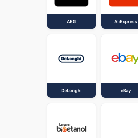
AEG
AliExpress
DeLonghi
eBay