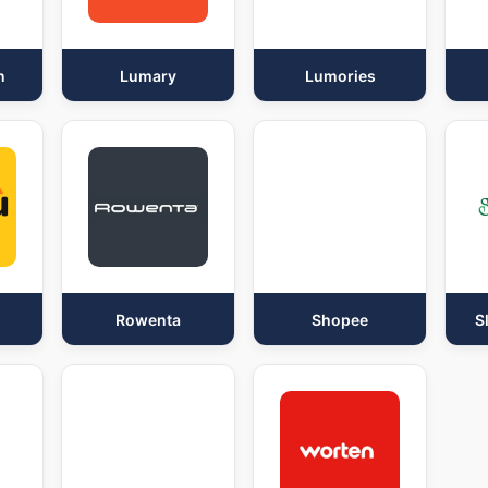
n
Lumary
Lumories
Rowenta
Shopee
S