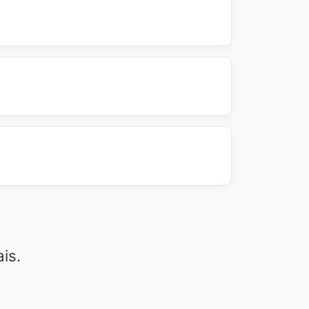
 podem permitir a combinação de cupons
 verificar os termos e condições de
 requisitos (valor mínimo de compra,
lário na página *Sobre Nós* ou envie um
pido possível.
ossas lojas parceiras. Nossa equipe irá
ontribuição para a comunidade!
is.