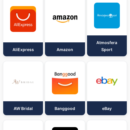
Atmosfera
AliExpress
Amazon
Sport
AW Bridal
Banggood
eBay