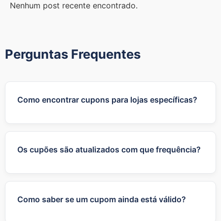
Nenhum post recente encontrado.
Perguntas Frequentes
Como encontrar cupons para lojas específicas?
Você pode usar a barra de pesquisa no topo do
site para digitar o nome da loja desejada ou
conferir nossas categorias.
Os cupões são atualizados com que frequência?
Nós atualizamos os cupons e promoções
regularmente para garantir que você tenha
acesso às ofertas mais recentes das nossas lojas
Como saber se um cupom ainda está válido?
parceiras.
A data de validade e condições de uso de cada