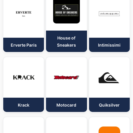
House of
Erverte Paris
Sneakers
Intimissimi
Krack
Motocard
Quiksilver