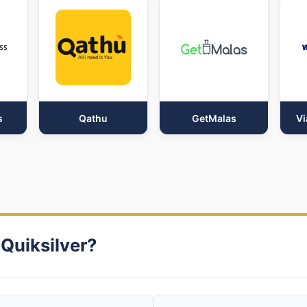
s
Qathu
GetMalas
Vi
Quiksilver?