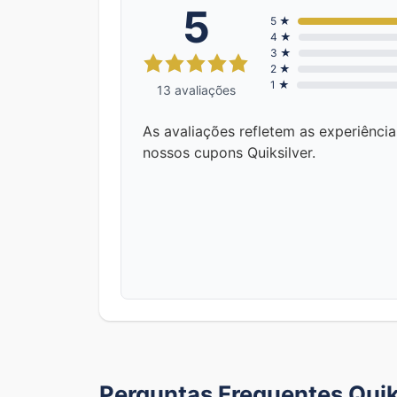
5
5 ★
4 ★
3 ★
2 ★
1 ★
13 avaliações
As avaliações refletem as experiênci
nossos cupons Quiksilver.
Perguntas Frequentes Quik