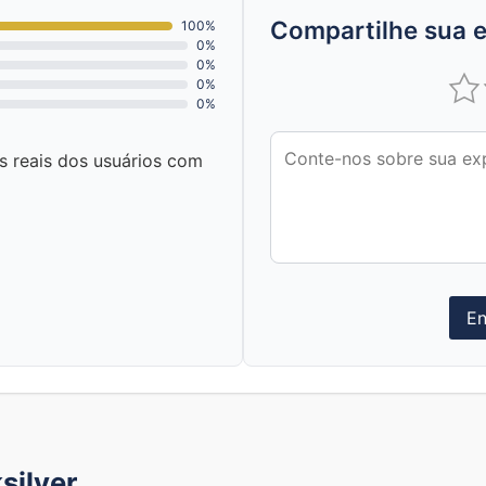
Compartilhe sua e
100%
0%
0%
0%
0%
as reais dos usuários com
En
silver