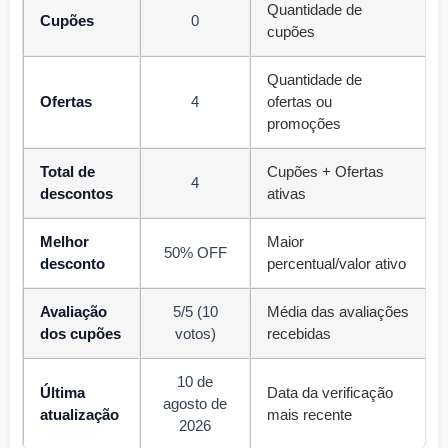
Quantidade de
Cupões
0
cupões
Quantidade de
Ofertas
4
ofertas ou
promoções
Total de
Cupões + Ofertas
4
descontos
ativas
Melhor
Maior
50% OFF
desconto
percentual/valor ativo
Avaliação
5/5 (10
Média das avaliações
dos cupões
votos)
recebidas
10 de
Última
Data da verificação
agosto de
atualização
mais recente
2026