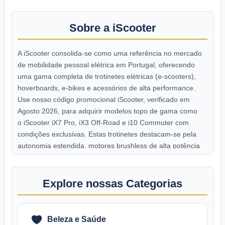
Sobre a iScooter
A iScooter consolida-se como uma referência no mercado
de mobilidade pessoal elétrica em Portugal, oferecendo
uma gama completa de trotinetes elétricas (e-scooters),
hoverboards, e-bikes e acessórios de alta performance.
Use nosso código promocional iScooter, verificado em
Agosto 2026, para adquirir modelos topo de gama como
o iScooter iX7 Pro, iX3 Off-Road e i10 Commuter com
condições exclusivas. Estas trotinetes destacam-se pela
autonomia estendida, motores brushless de alta potência
e sistemas de suspensão avançados, ideais para
deslocações urbanas, commuting diário ou lazer. Com
entregas rápidas, garantia estendida e suporte técnico
Explore nossas Categorias
especializado.
Beleza e Saúde