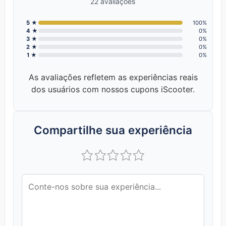
22 avaliações
5 ★
100%
4 ★
0%
3 ★
0%
2 ★
0%
1 ★
0%
As avaliações refletem as experiências reais
dos usuários com nossos cupons iScooter.
Compartilhe sua experiência