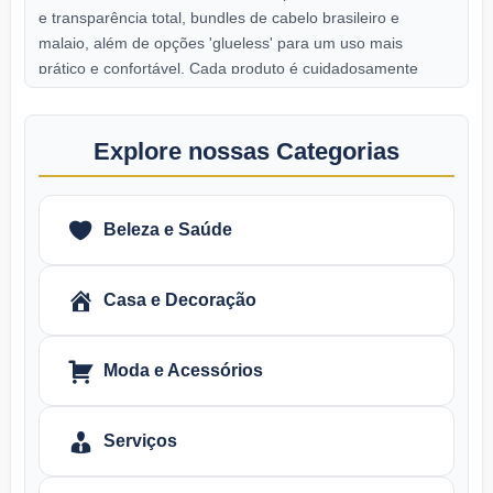
e transparência total, bundles de cabelo brasileiro e
malaio, além de opções 'glueless' para um uso mais
prático e confortável. Cada produto é cuidadosamente
selecionado para garantir naturalidade, durabilidade e
versatilidade, permitindo que você mude de visual
conforme seu estilo. Com uma vasta gama de cores,
Explore nossas Categorias
texturas e estilos disponíveis, a Zlike Hair oferece
soluções capilares para todos os gostos e necessidades.
A marca destaca-se pela qualidade premium dos
Beleza e Saúde
materiais, política de devolução generosa e suporte
especializado, sendo a escolha confiável para quem
busca uma transformação capilar de alto impacto.
Casa e Decoração
Moda e Acessórios
Serviços