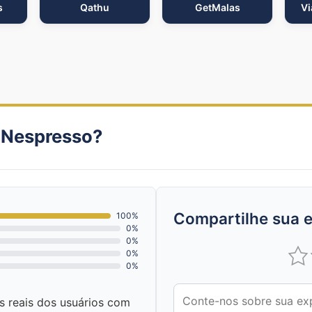
s
Qathu
GetMalas
Vi
 Nespresso?
Compartilhe sua e
100%
0%
0%
0%
0%
as reais dos usuários com