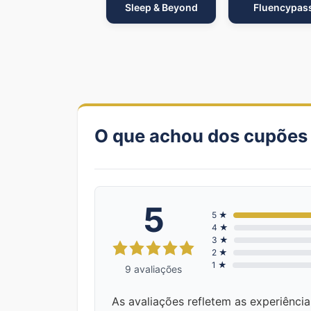
Sleep & Beyond
Fluencypas
O que achou dos cupões
5
5 ★
4 ★
3 ★
2 ★
1 ★
9 avaliações
As avaliações refletem as experiênci