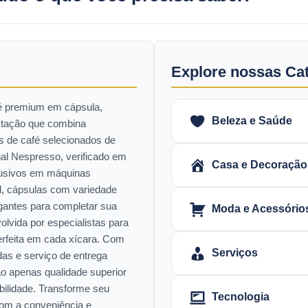
Explore nossas Ca
fé premium em cápsula,
Beleza e Saúde
stação que combina
 de café selecionados de
al Nespresso, verificado em
Casa e Decoração
lusivos em máquinas
l, cápsulas com variedade
gantes para completar sua
Moda e Acessório
olvida por especialistas para
erfeita em cada xícara. Com
Serviços
as e serviço de entrega
o apenas qualidade superior
lidade. Transforme seu
Tecnologia
com a conveniência e