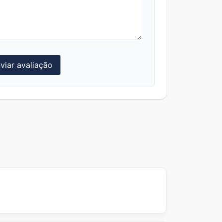
viar avaliação
(ex.: UNiDAYS / Student Beans). As
o parceiro antes de comprar.