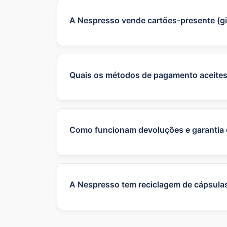
A Nespresso vende cartões-presente (gi
Sim — a Nespresso disponibiliza gift ca
site (envio por e-mail, impressão ou out
Quais os métodos de pagamento aceite
No site Nespresso Portugal podes pagar
direto (mediante pedido) e, em casos e
automáticas (assinatura) é exigido cartã
Como funcionam devoluções e garantia
Para devolver um produto tens de respe
aplica a garantia legal e uma garantia 
em Portugal (confirma a data da compra 
A Nespresso tem reciclagem de cápsulas
Sim — a Nespresso tem um programa de r
o clube Nespresso dá benefícios (por e