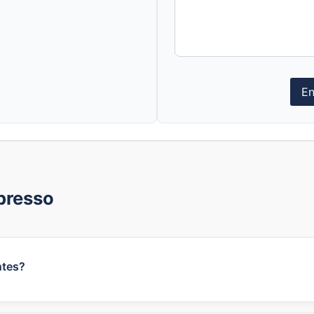
En
presso
ntes?
s para estudantes via parceiros de verificação estudantil 
e mercado, por isso confirma a disponibilidade no site d