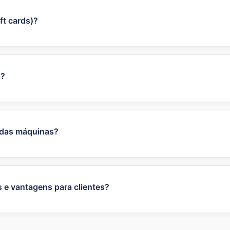
ft cards)?
rds/e-gift cards que podem ser usados para comprar máqui
ras opções conforme país).
s?
 com cartões (Visa/MasterCard), PayPal, pré-pagamento Mul
specíficos, pagamento no ato da entrega se encomendas po
o de crédito.
 das máquinas?
itar as condições (produto em estado de venda, factura, 
contratual adicional — para máquinas compradas recentemen
para saber o período aplicável).
 e vantagens para clientes?
eciclagem de cápsulas com pontos de recolha e instruçõ
xemplo, entregas, descontos em acessórios e promoções ex