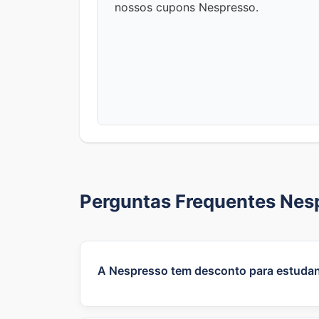
nossos cupons Nespresso.
Perguntas Frequentes Nes
A Nespresso tem desconto para estuda
Sim — a Nespresso costuma lançar oferta
promoções e montantes variam por época 