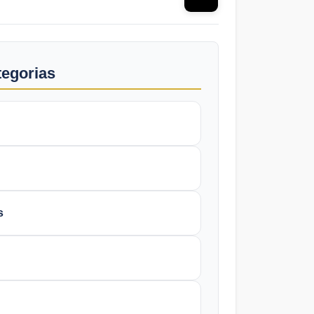
tegorias
s