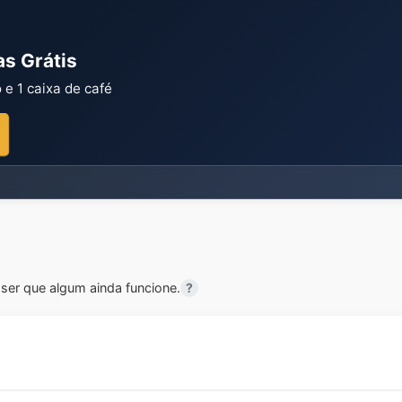
s Grátis
e 1 caixa de café
er que algum ainda funcione.
?