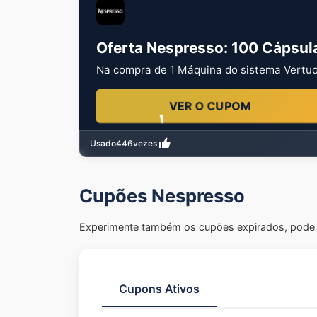
Oferta Nespresso: 100 Cápsula
Na compra de 1 Máquina do sistema Vertuo 
VER O CUPOM
Usado
446
vezes
Cupões Nespresso
Experimente também os cupões expirados, pode s
Cupons Ativos